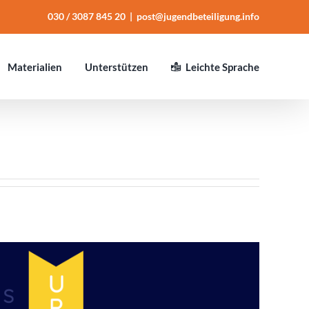
030 / 3087 845 20
|
post@jugendbeteiligung.info
Mate­ria­lien
Unter­stüt­zen
Leichte Sprache