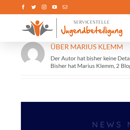
Zum
Facebook
Twitter
Instagram
YouTube
E-
Inhalt
Mail
springen
ÜBER
MARIUS KLEMM
Der Autor hat bisher keine Deta
Bisher hat Marius Klemm, 2 Blo