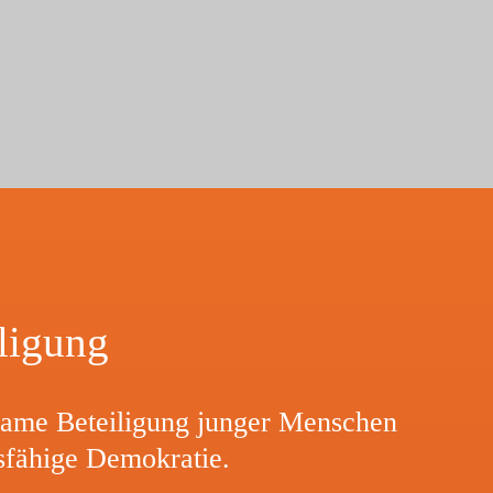
iligung
­same Betei­li­gung junger Menschen
s­fä­hige Demokratie.