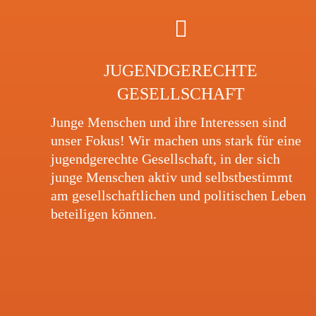
JUGEND­GE­RECHTE
GESELLSCHAFT
Junge Menschen und ihre Inter­es­sen sind
unser Fokus! Wir machen uns stark für eine
jugend­ge­rechte Gesell­schaft, in der sich
junge Menschen aktiv und selbst­be­stimmt
am gesell­schaft­li­chen und poli­ti­schen Leben
betei­li­gen können.