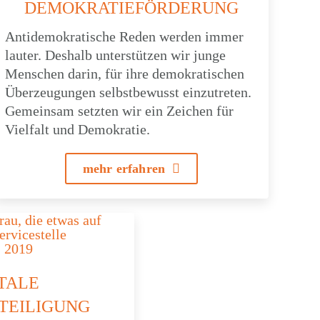
DEMO­KRA­TIE­FÖR­DE­RUNG
Anti­de­mo­kra­ti­sche Reden werden immer
lauter. Deshalb unter­stüt­zen wir junge
Menschen darin, für ihre demo­kra­ti­schen
Über­zeu­gun­gen selbst­be­wusst einzu­tre­ten.
Gemein­sam setzten wir ein Zeichen für
Viel­falt und Demokratie.
mehr erfah­ren
­TALE
TEILIGUNG