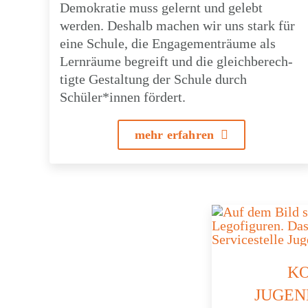
Demo­kra­tie muss gelernt und gelebt
werden. Deshalb machen wir uns stark für
eine Schule, die Enga­ge­men­träume als
Lern­räume begreift und die gleich­be­rech­
tigte Gestal­tung der Schule durch
Schüler*innen fördert.
mehr erfah­ren
K
JUGEN