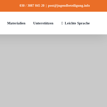
030 / 3087 845 20
|
post@jugendbeteiligung.info
Mate­ria­lien
Unter­stüt­zen
Leichte Sprache