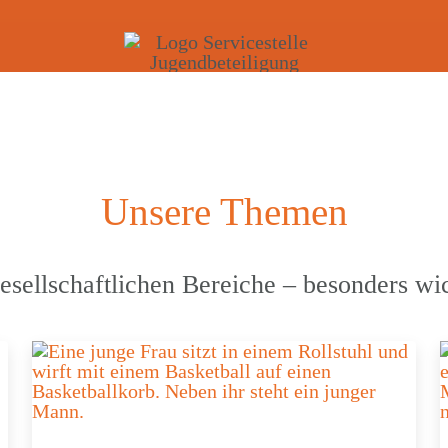
Unsere Themen
e gesell­schaft­li­chen Berei­che – beson­der