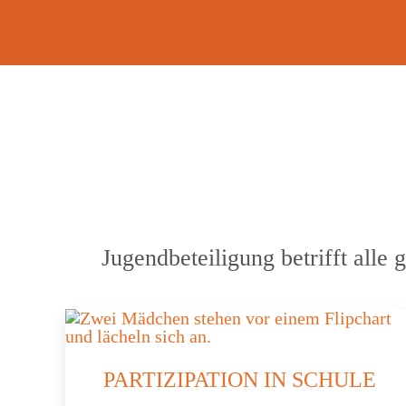
Jugend­be­tei­li­gung betrifft all
PARTI­ZI­PA­TION IN SCHULE