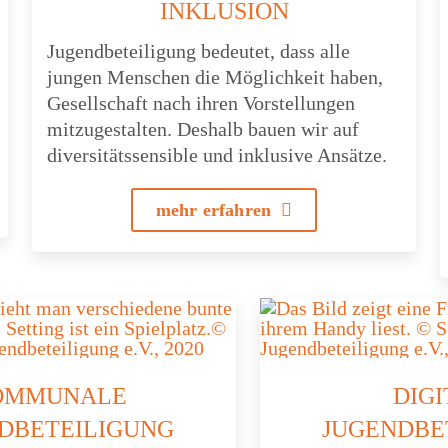
INKLU­SION
Jugend­be­tei­li­gung bedeu­tet, dass alle
jungen Menschen die Möglich­keit haben,
Gesell­schaft nach ihren Vorstel­lun­gen
mitzu­ge­stal­ten. Deshalb bauen wir auf
diver­si­täts­sen­si­ble und inklu­sive Ansätze.
mehr erfah­ren
OMMU­NALE
DIGI
DBETEILIGUNG
JUGENDBE