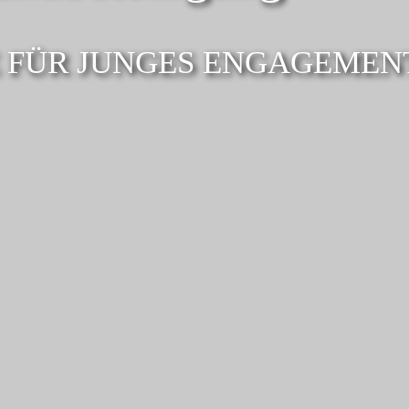
 FÜR JUNGES ENGA­GE­MEN