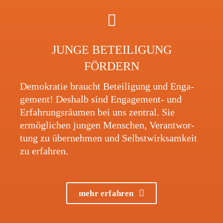
JUNGE BETEI­LI­GUNG
FÖRDERN
Demo­kra­tie braucht Betei­li­gung und Enga­
ge­ment! Deshalb sind Enga­ge­ment- und
Erfah­rungs­räu­men bei uns zentral. Sie
ermög­li­chen jungen Menschen, Verant­wor­
tung zu über­neh­men und Selbst­wirk­sam­keit
zu erfahren.
mehr erfah­ren