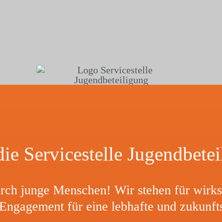
ie Service­stelle Jugendbete
 durch junge Menschen! Wir stehen für wirk
ges Enga­ge­ment für eine lebhafte und zukunft