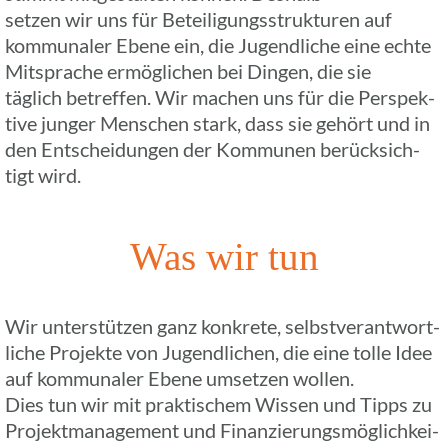
setzen wir uns für Betei­li­gungs­struk­tu­ren auf
kommu­na­ler Ebene ein, die Jugend­li­che eine echte
Mitspra­che ermög­li­chen bei Dingen, die sie
täglich betref­fen. Wir machen uns für die Perspek­
tive junger Menschen stark, dass sie gehört und in
den Entschei­dun­gen der Kommu­nen berück­sich­
tigt wird.
Was wir tun
Wir unter­stüt­zen ganz konkrete, selbst­ver­ant­wort­
li­che Projekte von Jugend­li­chen, die eine tolle Idee
auf kommu­na­ler Ebene umset­zen wollen.
Dies tun wir mit prak­ti­schem Wissen und Tipps zu
Projekt­ma­nage­ment und Finan­zie­rungs­mög­lich­kei­