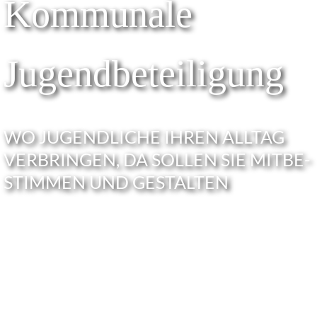
Kommu­nale
Jugendbeteiligung
WO JUGEND­LI­CHE IHREN ALLTAG
VERBRIN­GEN, DA SOLLEN SIE MITBE­
STIM­MEN UND GESTALTEN