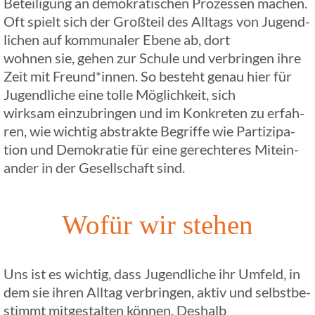
Betei­li­gung an demo­kra­ti­schen Prozes­sen machen.
Oft spielt sich der Groß­teil des Alltags von Jugend­
li­chen auf kommu­na­ler Ebene ab, dort
wohnen sie, gehen zur Schule und verbrin­gen ihre
Zeit mit Freund*innen. So besteht genau hier für
Jugend­li­che eine tolle Möglich­keit, sich
wirksam einzu­brin­gen und im Konkre­ten zu erfah­
ren, wie wichtig abstrakte Begriffe wie Parti­zi­pa­
tion und Demo­kra­tie für eine gerech­te­res Mitein­
an­der in der Gesell­schaft sind.
Wofür wir stehen
Uns ist es wichtig, dass Jugend­li­che ihr Umfeld, in
dem sie ihren Alltag verbrin­gen, aktiv und selbst­be­
stimmt mitge­stal­ten können. Deshalb