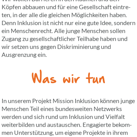
Köpfen abbauen und für eine Gesell­schaft eintre­
ten, in der alle die glei­chen Möglich­kei­ten haben.
Denn Inklu­sion ist nicht nur eine gute Idee, sondern
ein Menschen­recht. Alle junge Menschen sollen
Zugang zu gesell­schaft­li­cher Teil­habe haben und
wir setzen uns gegen Diskri­mi­nie­rung und
Ausgren­zung ein.
Was wir tun
In unserem Projekt Mission Inklu­sion können junge
Menschen Teil eines bundes­wei­ten Netz­werks
werden und sich rund um Inklu­sion und Viel­falt
weiter­bil­den und austau­schen. Enga­gierte bekom­
men Unter­stüt­zung, um eigene Projekte in ihrem