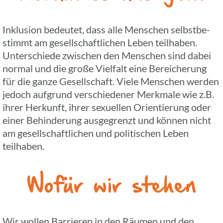
Inklu­sion bedeu­tet, dass alle Menschen selbst­be­
stimmt am gesell­schaft­li­chen Leben teil­ha­ben.
Unter­schiede zwischen den Menschen sind dabei
normal und die große Viel­falt eine Berei­che­rung
für die ganze Gesell­schaft. Viele Menschen werden
jedoch aufgrund verschie­de­ner Merk­male wie z.B.
ihrer Herkunft, ihrer sexu­el­len Orien­tie­rung oder
einer Behin­de­rung ausge­grenzt und können nicht
am gesell­schaft­li­chen und poli­ti­schen Leben
teilhaben.
Wofür wir stehen
Wir wollen Barrie­ren in den Räumen und den