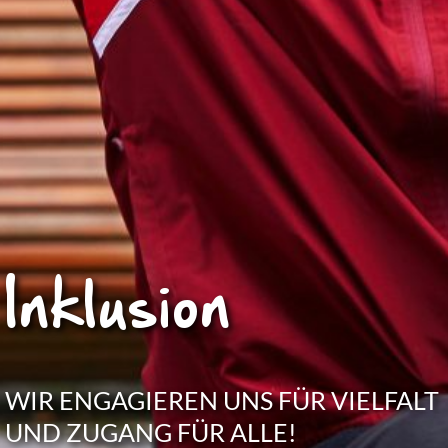
Inklu­sion
WIR ENGA­GIE­REN UNS FÜR VIEL­FALT
UND ZUGANG FÜR ALLE!