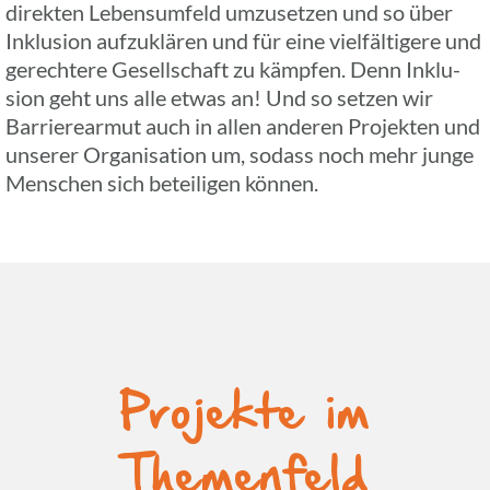
direk­ten Lebens­um­feld umzu­set­zen und so über
Inklu­sion aufzu­klä­ren und für eine viel­fäl­ti­gere und
gerech­tere Gesell­schaft zu kämpfen. Denn Inklu­
sion geht uns alle etwas an! Und so setzen wir
Barrie­re­ar­mut auch in allen anderen Projek­ten und
unserer Orga­ni­sa­tion um, sodass noch mehr junge
Menschen sich betei­li­gen können.
Projekte im
Themenfeld