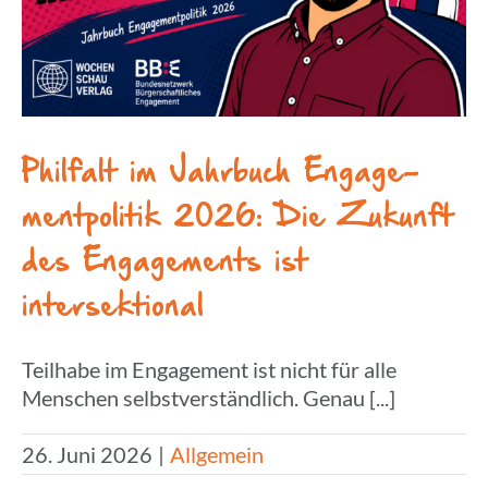
Philf­alt im Jahr­buch Enga­ge­
ment­po­li­tik 2026: Die Zukunft
des Enga­ge­ments ist
intersektional
Teilhabe im Engagement ist nicht für alle
Menschen selbstverständlich. Genau [...]
26. Juni 2026
|
Allgemein