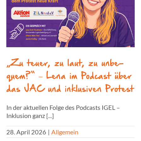
„Zu teuer, zu laut, zu unbe­
quem?“ – Lena im Podcast über
das JAC und inklu­si­ven Protest
In der aktuellen Folge des Podcasts IGEL –
Inklusion ganz [...]
28. April 2026
|
Allgemein