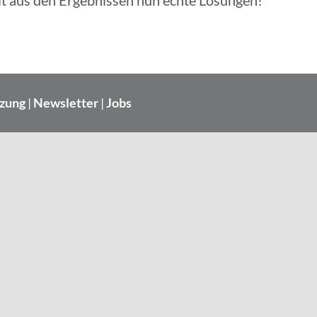
t aus den Ergeb­nis­sen nun echte Lösungen!
tzung
|
Newsletter
|
Jobs