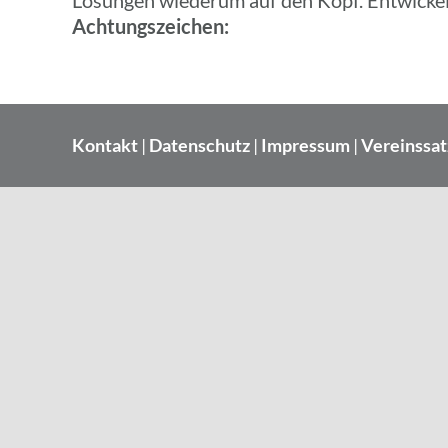
Lösun­gen wiederum auf den Kopf. Entwi­ckel
Achtungs­zei­chen:
Kontakt
|
Datenschutz
|
Impressum
|
Vereinssa