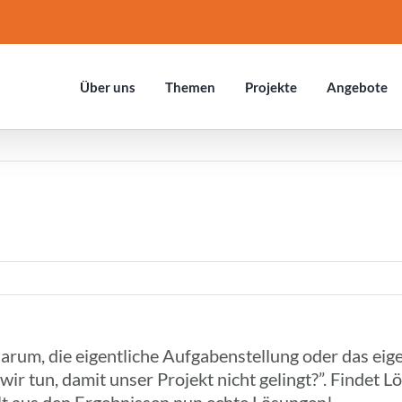
Über uns
Themen
Projekte
Ange­bote
um, die eigent­li­che Aufga­ben­stel­lung oder das eige
ir tun, damit unser Projekt nicht gelingt?”. Findet L