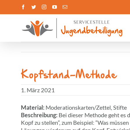
Zum
Facebook
Twitter
Instagram
YouTube
E-
Inhalt
Mail
springen
Kopf­stand-Methode
1. März 2021
Mate­rial:
Moderationskarten/Zettel, Stifte
Beschrei­bung:
Bei dieser Methode geht es dar
Kopf zu stellen”, zum Beispiel: “Was müssen w