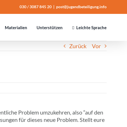
030 / 3087 845 20
|
post@jugendbeteiligung.info
Mate­ria­lien
Unter­stüt­zen
Leichte Sprache
Zurück
Vor
nt­li­che Problem umzu­keh­ren, also “auf den
ösun­gen für dieses neue Problem. Stellt eure