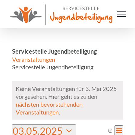
Zum
Inhalt
springen
Servicestelle Jugendbeteiligung
Veranstaltungen
Servicestelle Jugendbeteiligung
Veranstaltungen
Keine Veranstaltungen für 3. Mai 2025
vorgesehen. Hier geht es zu den
für
Hinweis
nächsten bevorstehenden
3.
Veranstaltungen
.
Mai
03.05.2025
VER
Tag
Suche