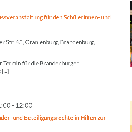
s­ver­an­stal­tung für den Schü­le­rin­nen- und
 Str. 43, Oranienburg, Brandenburg,
er Termin für die Brandenburger
...]
1:00
-
12:00
der- und Betei­li­gungs­rechte in Hilfen zur