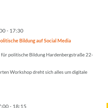
:00
-
17:30
li­ti­sche Bildung auf Social Media
 für politische Bildung
Hardenbergstraße 22-
erten Workshop dreht sich alles um digitale
7:00
-
18:15