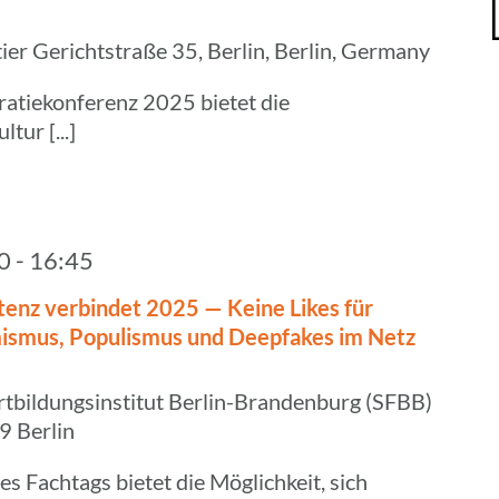
tier
Gerichtstraße 35, Berlin, Berlin, Germany
ratiekonferenz 2025 bietet die
tur [...]
00
-
16:45
tenz verbin­det 2025 — Keine Likes für
s­mus, Popu­lis­mus und Deepf­akes im Netz
rtbildungsinstitut Berlin-Brandenburg (SFBB)
9 Berlin
s Fachtags bietet die Möglichkeit, sich