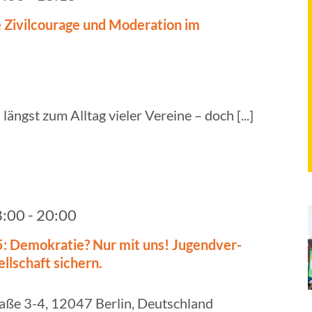
Zivil­cou­rage und Mode­ra­tion im
ängst zum Alltag vieler Vereine – doch [...]
8:00
-
20:00
5: Demo­kra­tie? Nur mit uns! Jugend­ver­
ell­schaft sichern.
aße 3-4, 12047 Berlin, Deutschland