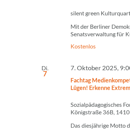
silent green Kulturquar
Mit der Berliner Demok
Senatsverwaltung für Kul
Kostenlos
7. Oktober 2025, 9:
Di.
7
Fachtag Medi­en­kom­pe­
Lügen! Erkenne Extre­mi
Sozialpädagogisches Fo
Königstraße 36B, 1410
Das diesjährige Motto de