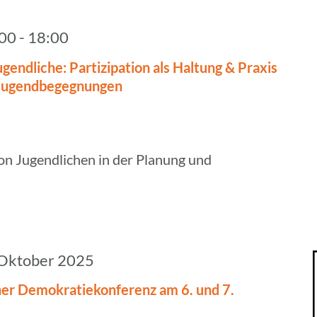
:00
-
18:00
gend­li­che: Parti­zi­pa­tion als Haltung & Praxis
n Jugendbegegnungen
von Jugendlichen in der Planung und
 Oktober 2025
ner Demo­kra­tie­kon­fe­renz am 6. und 7.