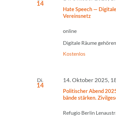
14
Hate Speech — Digi­tale 
Vereinsnetz
online
Digitale Räume gehören l
Kostenlos
14. Oktober 2025, 1
Di.
14
Poli­ti­scher Abend 202
bände stärken. Zivil­ge­s
Refugio Berlin
Lenaustr