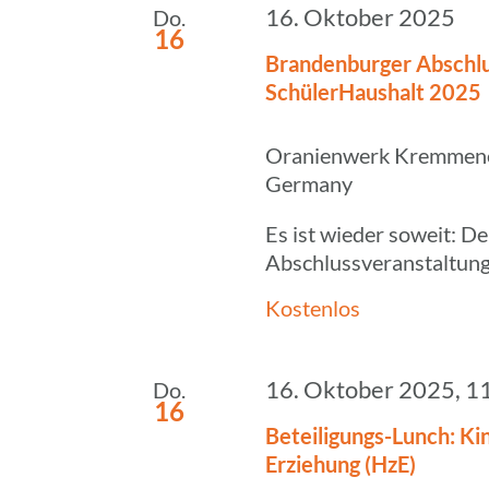
16. Oktober 2025
Do.
16
Bran­den­bur­ger Abschlus
Schü­ler­Haus­halt 2025
Oranienwerk
Kremmener
Germany
Es ist wieder soweit: D
Abschlussveranstaltung [
Kostenlos
16. Oktober 2025, 1
Do.
16
Betei­li­gungs-Lunch: Kin
Erzie­hung (HzE)