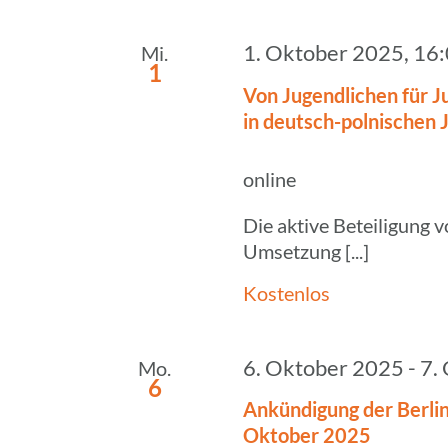
Navigation
1. Oktober 2025, 16
Mi.
1
Von Jugend­li­chen für Ju
in deutsch-polni­sche
online
Die aktive Beteiligung 
Umsetzung [...]
Kostenlos
6. Oktober 2025
-
7.
Mo.
6
Ankün­di­gung der Berli­
Oktober 2025