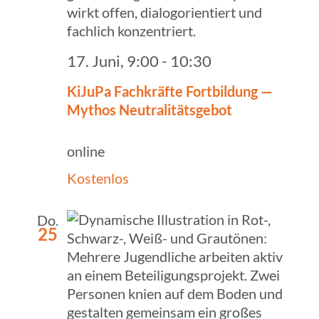
17. Juni, 9:00
-
10:30
KiJuPa Fach­kräfte Fort­bil­dung —
Mythos Neutralitätsgebot
online
Kostenlos
Do.
25