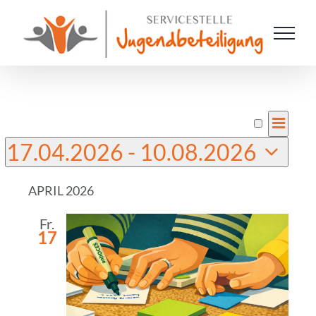
Zum
Inhalt
springen
VER
Veranstaltungen
Liste
Suche
Veran
ANSI
17.04.2026
 - 
10.08.2026
NAV
Such
Datum
APRIL 2026
und
wählen.
Fr.
Ansic
17
Navig