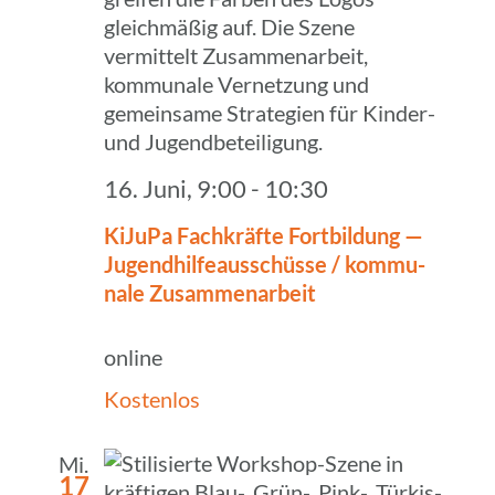
16. Juni, 9:00
-
10:30
KiJuPa Fach­kräfte Fort­bil­dung —
Jugend­hil­fe­aus­schüsse / kommu­
nale Zusammenarbeit
online
Kostenlos
Mi.
17