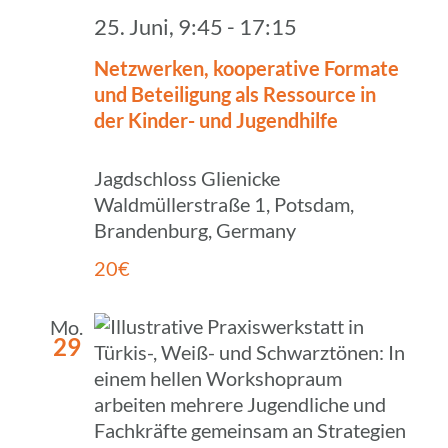
25. Juni, 9:45
-
17:15
Netz­wer­ken, koope­ra­tive Formate
und Betei­li­gung als Ressource in
der Kinder- und Jugendhilfe
Jagdschloss Glienicke
Waldmüllerstraße 1, Potsdam,
Brandenburg, Germany
20€
Mo.
29