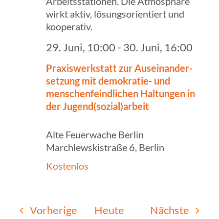
29. Juni, 10:00
-
30. Juni, 16:00
Praxis­werk­statt zur Ausein­an­der­
set­zung mit demo­kra­tie- und
menschen­feind­li­chen Haltun­gen in
der Jugend(sozial)arbeit
Alte Feuerwache Berlin
Marchlewskistraße 6, Berlin
Kostenlos
Veranstaltungen
Veran
Vorherige
Heute
Nächste