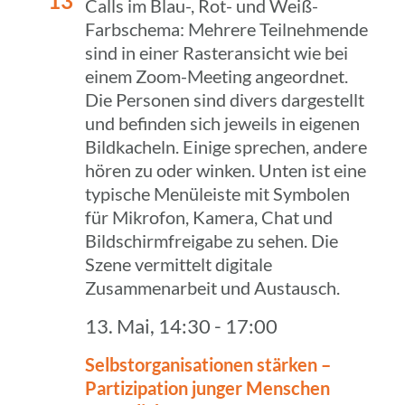
13
13. Mai, 14:30
-
17:00
Selbst­or­ga­ni­sa­tio­nen stärken –
Parti­zi­pa­tion junger Menschen