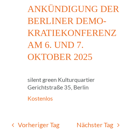
ANKÜN­DI­GUNG DER
BERLI­NER DEMO­
KRA­TIE­KON­FE­RENZ
AM 6. UND 7.
OKTOBER 2025
silent green Kulturquartier
Gerichtstraße 35, Berlin
Kostenlos
Vorheriger Tag
Nächster Tag