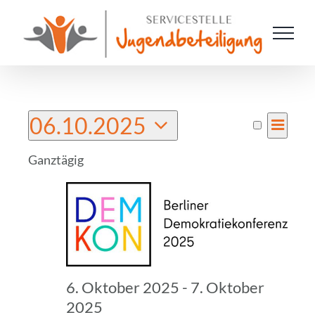
Zum
Inhalt
springen
Veranstaltungen
06.10.2025
VER
Tag
Suche
Verans
ANSI
für
Datum
Ganztägig
NAV
Suche
6.
wählen.
und
Oktober
2025
Ansich
Naviga
6. Oktober 2025
-
7. Oktober
2025