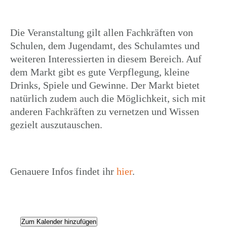
Die Veran­stal­tung gilt allen Fach­kräf­ten von
Schulen, dem Jugend­amt, des Schul­am­tes und
weite­ren Inter­es­sier­ten in diesem Bereich. Auf
dem Markt gibt es gute Verpfle­gung, kleine
Drinks, Spiele und Gewinne. Der Markt bietet
natür­lich zudem auch die Möglich­keit, sich mit
anderen Fach­kräf­ten zu vernet­zen und Wissen
gezielt auszutauschen.
Genauere Infos findet ihr
hier
.
Zum Kalender hinzufügen