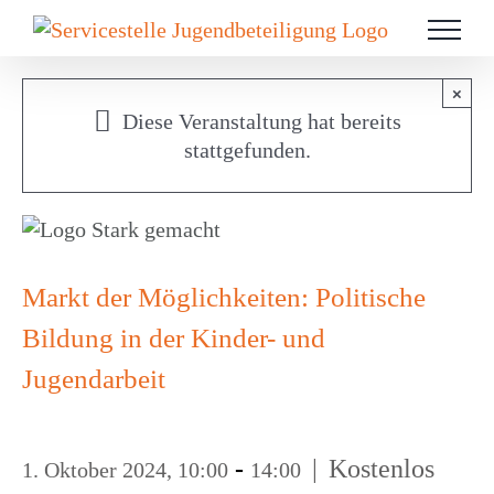
Zum
Inhalt
springen
×
Diese Veranstaltung hat bereits
stattgefunden.
Markt der Möglich­kei­ten: Poli­ti­sche
Bildung in der Kinder- und
Jugendarbeit
-
|
Kostenlos
1. Oktober 2024, 10:00
14:00