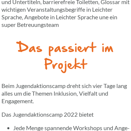
und Unter­ti­teln, barrie­re­freie Toilet­ten, Glossar mit
wich­ti­gen Veran­stal­tungs­be­griffe in Leich­ter
Sprache, Ange­bote in Leich­ter Sprache une ein
super Betreuungsteam
Das passiert im
Projekt
Beim Jugend­ak­ti­ons­camp dreht sich vier Tage lang
alles um die Themen Inklu­sion, Viel­falt und
Engagement.
Das Jugend­ak­ti­ons­camp 2022 bietet
Jede Menge span­nende Work­shops und Ange­