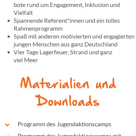
bote rund um Enga­ge­ment, Inklu­sion und
Vielfalt
Span­nende Referent*innen und ein tolles
Rahmenprogramm
Spaß mit anderen moti­vier­ten und enga­gier­ten
jungen Menschen aus ganz Deutschland
Vier Tage Lager­feuer, Strand und ganz
viel Meer
Mate­ria­lien und
Downloads
Programm des Jugendaktionscamps
Programm des Jugend­ak­ti­ons­camps mit