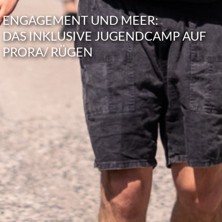
ENGA­GE­MENT UND MEER:
DAS INKLU­SIVE JUGEND­CAMP AUF
PRORA/ RÜGEN