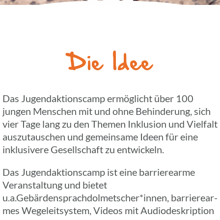
Die Idee
Das Jugend­ak­ti­ons­camp ermög­licht über 100
jungen Menschen mit und ohne Behin­de­rung, sich
vier Tage lang zu den Themen Inklu­sion und Viel­falt
auszu­tau­schen und gemein­same Ideen für eine
inklu­si­vere Gesell­schaft zu entwickeln.
Das Jugend­ak­ti­ons­camp ist eine barrie­re­arme
Veran­stal­tung und bietet
u.a.Gebärdensprachdolmetscher*innen, barrie­re­ar­
mes Wege­leit­sys­tem, Videos mit Audio­deskrip­tion