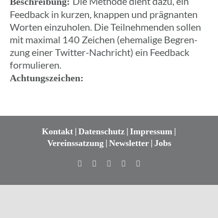
Die Methode dient dazu, ein
Beschrei­bung:
Feed­back in kurzen, knappen und prägnan­ten
Worten einzu­ho­len. Die Teil­neh­men­den sollen
mit maximal 140 Zeichen (ehema­lige Begren­
zung einer Twitter-Nach­richt) ein Feed­back
formulieren.
Achtungs­zei­chen:
|
|
|
Kontakt
Datenschutz
Impressum
|
|
Vereinssatzung
Newsletter
Jobs
Facebook
Twitter
Instagram
YouTube
E-
Mail