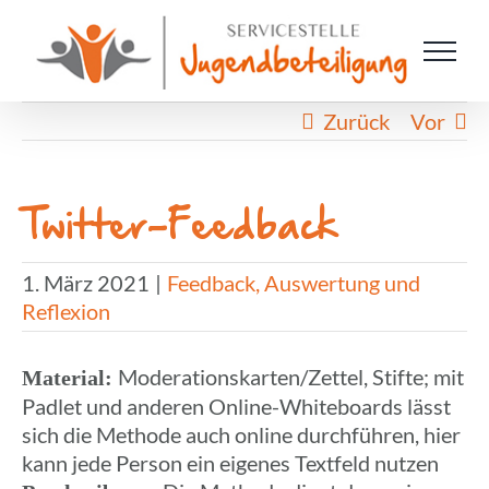
Zum
Inhalt
springen
Zurück
Vor
Twitter-Feed­back
1. März 2021
|
Feedback, Auswertung und
Reflexion
Moderationskarten/Zettel, Stifte; mit
Mate­rial:
Padlet und anderen Online-White­boards lässt
sich die Methode auch online durch­füh­ren, hier
kann jede Person ein eigenes Text­feld nutzen