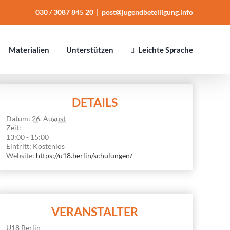
030 / 3087 845 20
|
post@jugendbeteiligung.info
Mate­ria­lien
Unter­stüt­zen
Leichte Sprache
DETAILS
Datum:
26. August
Zeit:
13:00 - 15:00
Eintritt:
Kostenlos
Website:
https://u18.berlin/schulungen/
VERANSTALTER
U18 Berlin