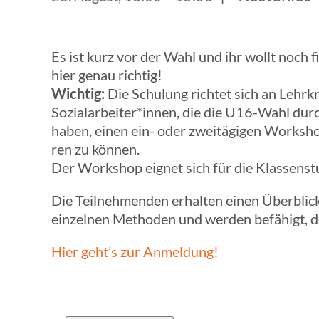
Es ist kurz vor der Wahl und ihr wollt noch 
hier genau richtig!
Wichtig:
Die Schu­lung richtet sich an Lehr­k
Sozialarbeiter*innen, die die U16-Wahl durc
haben, einen ein- oder zwei­tä­gi­gen Work­sh
ren zu können.
Der Work­shop eignet sich für die Klas­sen­stu
Die Teil­neh­men­den erhal­ten einen Über­bl
einzel­nen Metho­den und werden befä­higt, 
Hier geht’s zur Anmeldung!