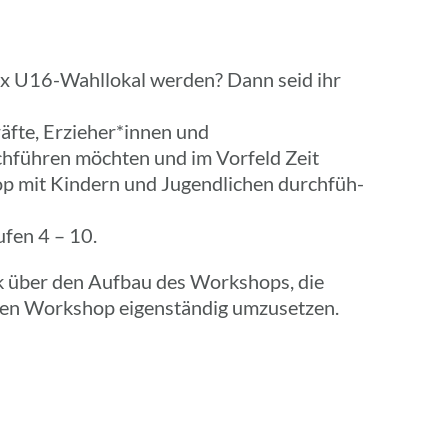
fix U16-Wahl­lo­kal werden? Dann seid ihr
räfte, Erzieher*innen und
h­füh­ren möchten und im Vorfeld Zeit
op mit Kindern und Jugend­li­chen durch­füh­
­fen 4 – 10.
ick über den Aufbau des Work­shops, die
den Work­shop eigen­stän­dig umzusetzen.