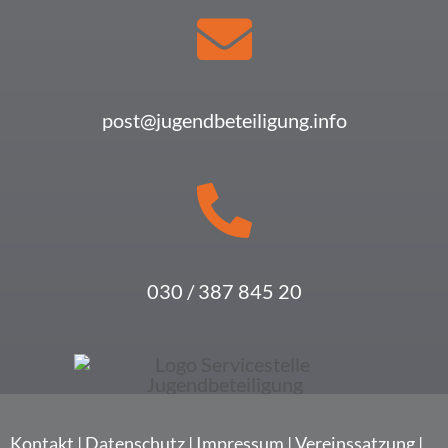
post@jugendbeteiligung.info
030 / 387 845 20
Kontakt
|
Daten­schutz
|
Impres­sum
|
Vereins­sat­zung
|