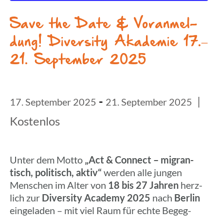
Save the Date & Voranmel­
dung! Diver­sity Akade­mie 17.–
21. Septem­ber 2025
-
|
17. September 2025
21. September 2025
Kostenlos
Unter dem Motto
„Act & Connect – migran­
tisch, poli­tisch, aktiv“
werden alle jungen
Menschen im Alter von
18 bis 27 Jahren
herz­
lich zur
Diver­sity Academy 2025
nach
Berlin
einge­la­den – mit viel Raum für echte Begeg­