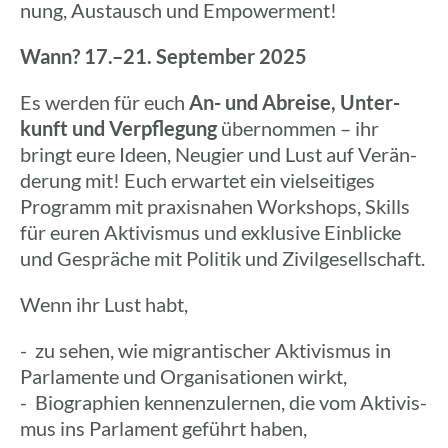
nung, Austausch und Empowerment!
Wann? 17.–21. Septem­ber 2025
Es werden für euch
An- und Abreise, Unter­
kunft und Verpfle­gung
über­nom­men – ihr
bringt eure Ideen, Neugier und Lust auf Verän­
de­rung mit! Euch erwar­tet ein viel­sei­ti­ges
Programm mit praxis­na­hen Work­shops, Skills
für euren Akti­vis­mus und exklu­sive Einbli­cke
und Gesprä­che mit Politik und Zivilgesellschaft.
Wenn ihr Lust habt,
- zu sehen, wie migran­ti­scher Akti­vis­mus in
Parla­mente und Orga­ni­sa­tio­nen wirkt,
- Biogra­phien kennen­zu­ler­nen, die vom Akti­vis­
mus ins Parla­ment geführt haben,