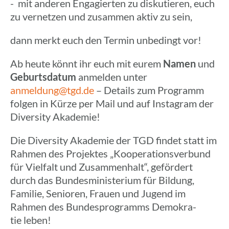
- mit anderen Enga­gier­ten zu disku­tie­ren, euch
zu vernet­zen und zusam­men aktiv zu sein,
dann merkt euch den Termin unbe­dingt vor!
Ab heute könnt ihr euch mit eurem
Namen
und
Geburts­da­tum
anmel­den unter
anmeldung@tgd.de
– Details zum Programm
folgen in Kürze per Mail und auf Insta­gram der
Diver­sity Akademie!
Die Diver­sity Akade­mie der TGD findet statt im
Rahmen des Projek­tes „Koope­ra­ti­ons­ver­bund
für Viel­falt und Zusam­men­halt“, geför­dert
durch das Bundes­mi­nis­te­rium für Bildung,
Familie, Senio­ren, Frauen und Jugend im
Rahmen des Bundes­pro­gramms Demo­kra­
tie leben!