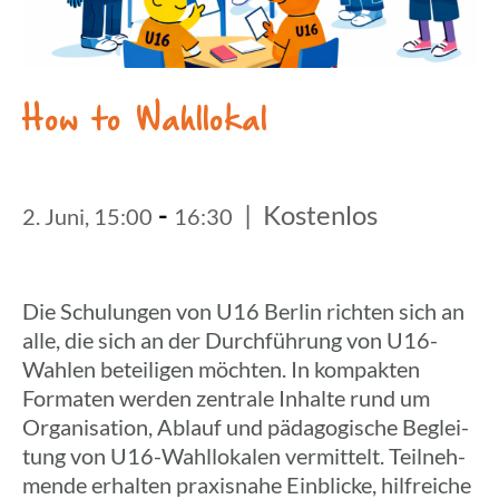
How to Wahllokal
-
|
Kostenlos
2. Juni, 15:00
16:30
Die Schu­lun­gen von U16
Berlin
richten sich an
alle, die sich an der Durch­füh­rung von U16-
Wahlen betei­li­gen möchten. In kompak­ten
Forma­ten werden zentrale Inhalte rund um
Orga­ni­sa­tion, Ablauf und pädago­gi­sche Beglei­
tung von U16-Wahl­lo­ka­len vermit­telt. Teil­neh­
mende erhal­ten praxis­nahe Einbli­cke, hilf­rei­che