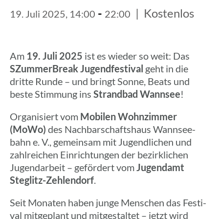
-
|
Kostenlos
19. Juli 2025, 14:00
22:00
Am
19. Juli 2025
ist es wieder so weit: Das
SZum­mer­B­reak Jugend­fes­ti­val
geht in die
dritte Runde – und bringt Sonne, Beats und
beste Stim­mung ins
Strand­bad Wannsee
!
Orga­ni­siert vom
Mobilen Wohn­zim­mer
(MoWo)
des Nach­bar­schafts­haus Wann­see­
bahn e. V., gemein­sam mit Jugend­li­chen und
zahl­rei­chen Einrich­tun­gen der bezirk­li­chen
Jugend­ar­beit – geför­dert vom
Jugend­amt
Steglitz-Zehlen­dorf
.
Seit Monaten haben junge Menschen das Festi­
val mitge­plant und mitge­stal­tet – jetzt wird