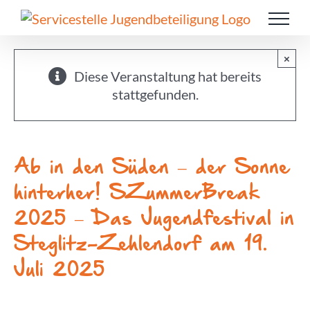
Zum
Inhalt
springen
×
Diese Veranstaltung hat bereits
stattgefunden.
Ab in den Süden – der Sonne
hinter­her! SZum­mer­B­reak
2025 – Das Jugend­fes­ti­val in
Steglitz-Zehlen­dorf am 19.
Juli 2025