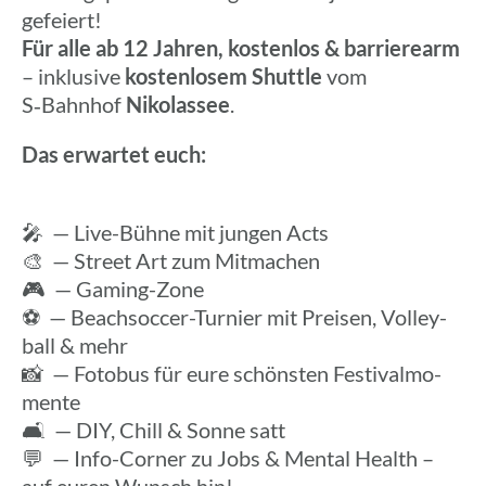
gefei­ert!
Für alle ab 12 Jahren, kosten­los & barrie­re­arm
– inklu­sive
kosten­lo­sem Shuttle
vom
S‑Bahnhof
Niko­las­see
.
Das erwar­tet euch:
🎤 — Live-Bühne mit jungen Acts
🎨 — Street Art zum Mitma­chen
🎮 — Gaming-Zone
⚽ — Beach­soc­cer-Turnier mit Preisen, Volley­
ball & mehr
📸 — Fotobus für eure schöns­ten Festi­val­mo­
mente
🛋️ — DIY, Chill & Sonne satt
💬 — Info-Corner zu Jobs & Mental Health –
auf euren Wunsch hin!