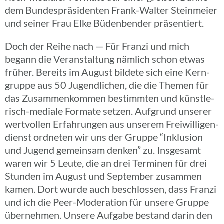
dem Bundes­prä­si­den­ten Frank-Walter Stein­meier
und seiner Frau Elke Büden­ben­der präsentiert.
Doch der Reihe nach — Für Franzi und mich
begann die Veran­stal­tung nämlich schon etwas
früher. Bereits im August bildete sich eine Kern­
gruppe aus 50 Jugend­li­chen, die die Themen für
das Zusam­men­kom­men bestimm­ten und küns­t­­le­
risch-mediale Formate setzen. Aufgrund unserer
wert­vol­len Erfah­run­gen aus unserem Frei­wil­li­gen­
dienst ordne­ten wir uns der Gruppe “Inklu­sion
und Jugend gemein­sam denken” zu. Insge­samt
waren wir 5 Leute, die an drei Termi­nen für drei
Stunden im August und Septem­ber zusam­men
kamen. Dort wurde auch beschlos­sen, dass Franzi
und ich die Peer-Mode­ra­­tion für unsere Gruppe
über­neh­men. Unsere Aufgabe bestand darin den