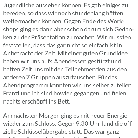
Jugend­li­che ausse­hen können. Es gab einiges zu
bereden, so dass wir noch stun­den­lang hätten
weiter­ma­chen können. Gegen Ende des Work­
shops ging es dann aber schon darum sich Gedan­
ken zu der Präsen­ta­tion zu machen. Wir mussten
fest­stel­len, dass das gar nicht so einfach ist in
Anbe­tracht der Zeit. Mit einer guten Grund­idee
haben wir uns aufs Abend­essen gestürzt und
hatten Zeit uns mit den Teil­neh­men­den aus den
anderen 7 Gruppen auszu­tau­schen. Für das
Abend­pro­gramm konnten wir uns selber zutei­len.
Franzi und ich sind bowlen gegan­gen und fielen
nachts erschöpft ins Bett.
Am nächs­ten Morgen ging es mit neuer Energie
wieder zum Schloss. Gegen 9:30 Uhr fand die offi­
zi­elle Schlüs­sel­über­gabe statt. Das war ganz