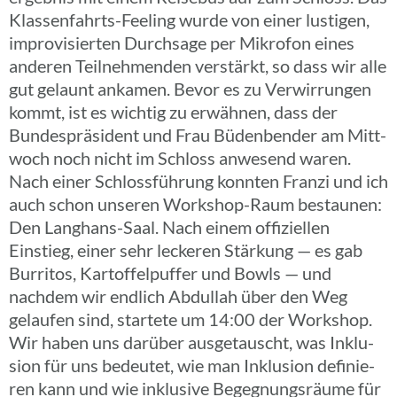
Klas­­sen­­fahrts-Feeling wurde von einer lusti­gen,
impro­vi­sier­ten Durch­sage per Mikro­fon eines
anderen Teil­neh­men­den verstärkt, so dass wir alle
gut gelaunt ankamen. Bevor es zu Verwir­run­gen
kommt, ist es wichtig zu erwäh­nen, dass der
Bundes­prä­si­dent und Frau Büden­ben­der am Mitt­
woch noch nicht im Schloss anwe­send waren.
Nach einer Schloss­füh­rung konnten Franzi und ich
auch schon unseren Work­­shop-Raum bestau­nen:
Den Lang­hans-Saal. Nach einem offi­zi­el­len
Einstieg, einer sehr lecke­ren Stär­kung — es gab
Burri­tos, Kartof­fel­puf­fer und Bowls — und
nachdem wir endlich Abdul­lah über den Weg
gelau­fen sind, star­tete um 14:00 der Work­shop.
Wir haben uns darüber ausge­tauscht, was Inklu­
sion für uns bedeu­tet, wie man Inklu­sion defi­nie­
ren kann und wie inklu­sive Begeg­nungs­räume für