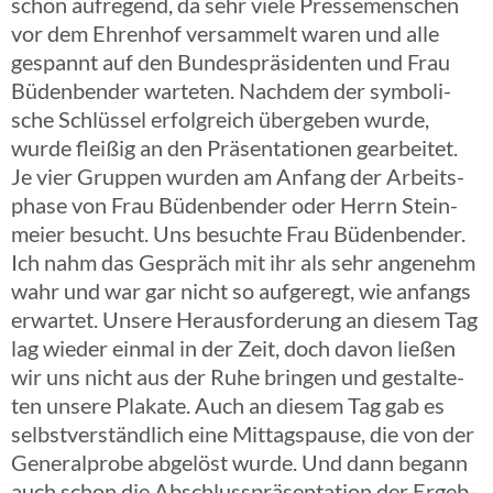
schön aufre­gend, da sehr viele Pres­se­men­schen
vor dem Ehren­hof versam­melt waren und alle
gespannt auf den Bundes­prä­si­den­ten und Frau
Büden­ben­der warte­ten. Nachdem der symbo­li­
sche Schlüs­sel erfolg­reich über­ge­ben wurde,
wurde fleißig an den Präsen­ta­tio­nen gear­bei­tet.
Je vier Gruppen wurden am Anfang der Arbeits­
phase von Frau Büden­ben­der oder Herrn Stein­
meier besucht. Uns besuchte Frau Büden­ben­der.
Ich nahm das Gespräch mit ihr als sehr ange­nehm
wahr und war gar nicht so aufge­regt, wie anfangs
erwar­tet. Unsere Heraus­for­de­rung an diesem Tag
lag wieder einmal in der Zeit, doch davon ließen
wir uns nicht aus der Ruhe bringen und gestal­te­
ten unsere Plakate. Auch an diesem Tag gab es
selbst­ver­ständ­lich eine Mittags­pause, die von der
Gene­ral­probe abge­löst wurde. Und dann begann
auch schon die Abschluss­prä­sen­ta­tion der Ergeb­