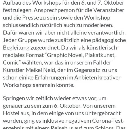
Aufbau des Work­shops für den 6. und 7. Oktober
fest­zu­le­gen, Ansprech­per­son für die Veran­stal­ter
und die Presse zu sein sowie den Work­shop
schluss­end­lich natür­lich auch zu mode­rie­ren.
Dafür waren wir aber nicht alleine verant­wort­lich.
Jeder Gruppe wurde zusätz­lich eine pädago­gi­sche
Beglei­tung zuge­ord­net. Da wir als küns­t­­le­risch-
media­­les Format “Graphic Novel, Plakat­kunst,
Comic” wählten, war das in unserem Fall der
Künst­ler Meikel Neid, der im Gegen­satz zu uns
schon einige Erfah­run­gen im Anbie­ten krea­ti­ver
Work­shops sammeln konnte.
Sprin­gen wir zeit­lich wieder etwas vor, um
genauer zu sein zum 6. Oktober. Von unserem
Hostel aus, in dem einige von uns unter­ge­bracht
wurden, ging es inklu­sive nega­ti­vem Corona-Test­
er­ge­b­­nis mit einem Reise­bus auf zum Schloss. Das