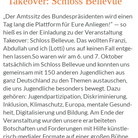
Take­over: Schloss Bellevue
„Der Amts­sitz des Bundes­prä­si­den­ten wird einen
Tag lang die Platt­form für Eure Anlie­gen!“ — so
hieß es in der Einla­dung zu der Veran­stal­tung
Take­over: Schloss Belle­vue. Das wollten Franzi,
Abdul­lah und ich (Lotti) uns auf keinen Fall entge­
hen lassen.
So waren wir am 6. und 7. Oktober
tatsäch­lich im Schloss Belle­vue und konnten uns
gemein­sam mit 150 anderen Jugend­li­chen aus
ganz Deutsch­land zu den Themen austau­schen,
die uns Jugend­li­che beson­ders bewegt. Dazu
gehören: Jugend­par­ti­zi­pa­tion, Diskri­mi­nie­rung,
Inklu­sion, Klima­schutz, Europa, mentale Gesund­
heit, Digi­ta­li­sie­rung und Bildung. Am Ende der
Veran­stal­tung wurden unsere erar­bei­te­ten
Botschaf­ten und Forde­run­gen mit Hilfe küns­t­­le­
risch-media­­ler Formate auf einer großen Bühne