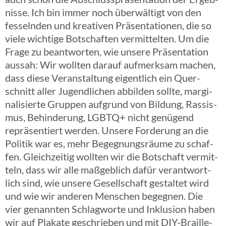
nisse. Ich bin immer noch über­wäl­tigt von den
fesseln­den und krea­ti­ven Präsen­ta­tio­nen, die so
viele wich­tige Botschaf­ten vermit­tel­ten. Um die
Frage zu beant­wor­ten, wie unsere Präsen­ta­tion
aussah: Wir wollten darauf aufmerk­sam machen,
dass diese Veran­stal­tung eigent­lich ein Quer­
schnitt aller Jugend­li­chen abbil­den sollte, margi­
na­li­sierte Gruppen aufgrund von Bildung, Rassis­
mus, Behin­de­rung, LGBTQ+ nicht genü­gend
reprä­sen­tiert werden. Unsere Forde­rung an die
Politik war es, mehr Begeg­nungs­räume zu schaf­
fen. Gleich­zei­tig wollten wir die Botschaft vermit­
teln, dass wir alle maßgeb­lich dafür verant­wort­
lich sind, wie unsere Gesell­schaft gestal­tet wird
und wie wir anderen Menschen begeg­nen. Die
vier genann­ten Schlag­worte und Inklu­sion haben
wir auf Plakate geschrie­ben und mit DIY-Braille-