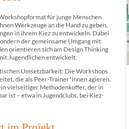
 Work­shop­for­mat für junge Menschen
 ihnen Werk­zeuge an die Hand zu geben,
n­gen in ihrem Kiez zu entwi­ckeln. Dabei
 sondern der gemein­same Umgang mit
en orien­tie­ren sich am Design Thin­king
t Jugend­li­chen entwickelt.
­ti­schen Umsetz­bar­keit: Die Work­shops
­tet, die als Peer-Trainer*innen agieren.
 viel­sei­ti­ger Metho­den­kof­fer, der in
bar ist – etwa in Jugend­clubs, bei Kiez-
rt im Projekt