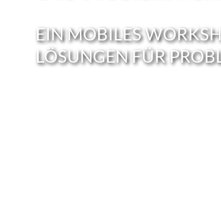
EIN MOBILES WORK­S
LÖSUN­GEN FÜR PROBL