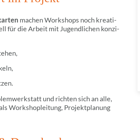
kar­ten
machen Work­shops noch krea­ti­
­ell für die Arbeit mit Jugend­li­chen konzi­
tehen,
keln,
tzen.
em­werk­statt und richten sich an alle,
ls Work­shop­lei­tung, Projekt­pla­nung