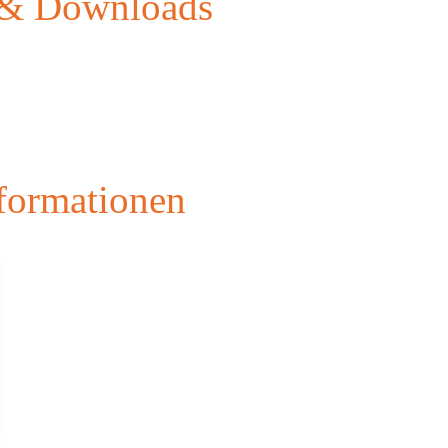
n & Downloads
or­ma­tio­nen