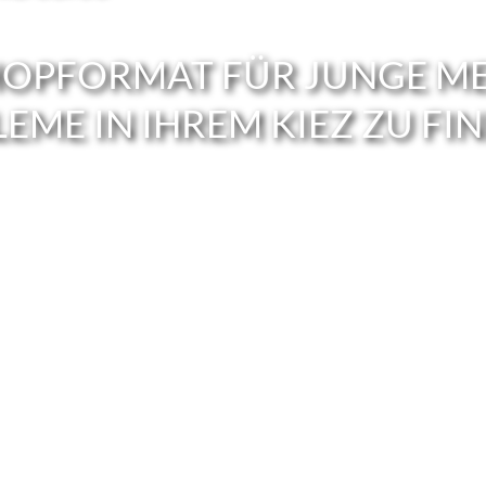
HOP­FOR­MAT FÜR JUNGE M
EME IN IHREM KIEZ ZU FI