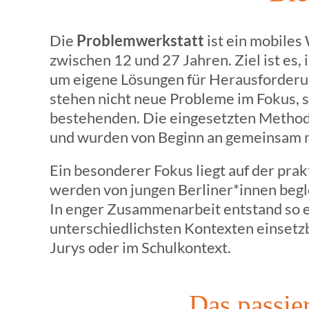
Die
Problem­werk­statt
ist ein mobiles
zwischen 12 und 27 Jahren. Ziel ist es,
um eigene Lösun­gen für Heraus­for­de­ru
stehen nicht neue Probleme im Fokus,
bestehen­den. Die einge­setz­ten Metho­d
und wurden von Beginn an gemein­sam mi
Ein beson­de­rer Fokus liegt auf der prak
werden von jungen Berliner*innen beglei
In enger Zusam­men­ar­beit entstand so ein
unter­schied­lichs­ten Kontex­ten einsetz­
Jurys oder im Schulkontext.
Das passie