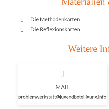
Mate­ria­lie
Die Metho­den­kar­ten
Die Refle­xi­ons­kar­ten
Weitere Inf
MAIL
problemwerkstatt@jugendbeteiligung.info