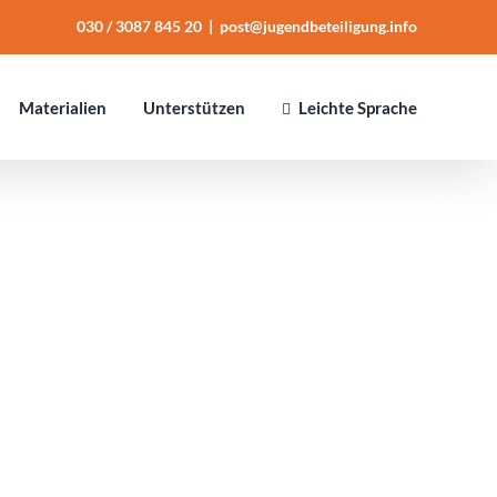
030 / 3087 845 20
|
post@jugendbeteiligung.info
Mate­ria­lien
Unter­stüt­zen
Leichte Sprache