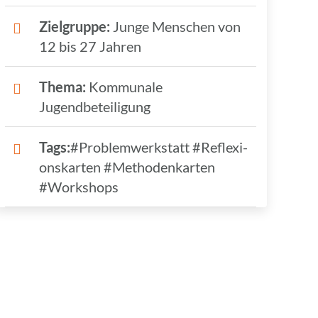
Ziel­gruppe:
Junge Menschen von
12 bis 27 Jahren
Thema:
Kommu­nale
Jugendbeteiligung
Tags:
#Problem­werk­statt #Refle­xi­
ons­kar­ten #Metho­den­kar­ten
#Work­shops