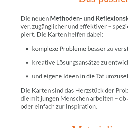
Die neuen
Metho­den- und Refle­xi­ons­
ver, zugäng­li­cher und effek­ti­ver – spezi
piert. Die Karten helfen dabei:
komplexe Probleme besser zu vers
krea­tive Lösungs­an­sätze zu entwic
und eigene Ideen in die Tat umzuse
Die Karten sind das Herz­stück der Probl
die mit jungen Menschen arbei­ten – ob a
oder einfach zur Inspiration.