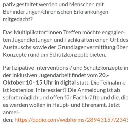
pa­tiv gestal­tet werden und Menschen mit
Behinderungen/chronischen Erkran­kun­gen
mitgedacht?
Das Multiplikator*innen Treffen möchte enga­gier­
ten Jugend­lei­tun­gen und Fach­kräf­ten einen Ort de
Austauschs sowie der Grund­la­gen­ver­mitt­lung über
Konzepte rund um Schutz­kon­zepte bieten.
Parti­zi­pa­tive Inter­­ven­­ti­ons-/ und Schutz­kon­zepte i
der inklu­si­ven Jugend­ar­beit findet vom
20.-
Oktober 10–15 Uhr in digital
statt. Die Teil­nahme
ist kosten­los. Inter­es­siert? Die Anmel­dung ist ab
sofort möglich und offen für Fach­kräfte und die, di
es werden wollen in Haupt- und Ehren­amt. Jetzt
anmel­
den:
https://podio.com/webforms/28943157/23