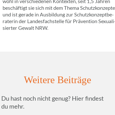
wohl in verschie­de­nen Kontex­ten, seit 1,5 Jahren
beschäf­tigt sie sich mit dem Thema Schutz­kon­zepte
und ist gerade in Ausbil­dung zur Schutz­kon­zept­be­
ra­te­rin der Landes­fach­stelle für Präven­tion Sexua­li
sier­ter Gewalt NRW.
Weitere Beiträge
Du hast noch nicht genug? Hier findest
du mehr.