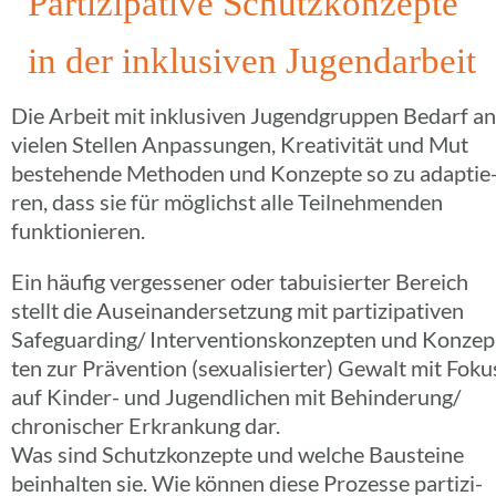
Parti­zi­pa­tive Schutz­kon­zepte
in der inklu­si­ven Jugendarbeit
Die Arbeit mit inklu­si­ven Jugend­grup­pen Bedarf an
vielen Stellen Anpas­sun­gen, Krea­ti­vi­tät und Mut
bestehende Metho­den und Konzepte so zu adap­tie
ren, dass sie für möglichst alle Teil­neh­men­den
funktionieren.
Ein häufig verges­se­ner oder tabui­sier­ter Bereich
stellt die Ausein­an­der­set­zung mit parti­zi­pa­ti­ven
Safeguarding/ Inter­ven­ti­ons­kon­zep­ten und Konzep
ten zur Präven­tion (sexua­li­sier­ter) Gewalt mit Foku
auf Kinder- und Jugend­li­chen mit Behinderung/
chro­ni­scher Erkran­kung dar.
Was sind Schutz­kon­zepte und welche Bausteine
beinhal­ten sie. Wie können diese Prozesse parti­zi­