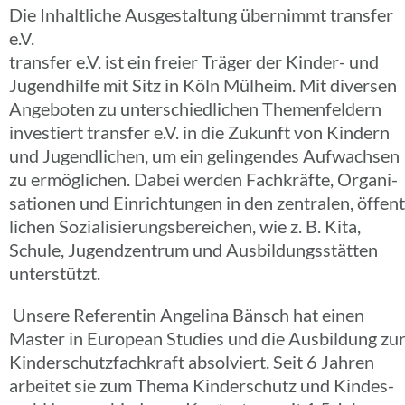
Die Inhalt­li­che Ausge­stal­tung über­nimmt trans­fer
e.V.
trans­fer e.V. ist ein freier Träger der Kinder- und
Jugend­hilfe mit Sitz in Köln Mülheim. Mit diver­sen
Ange­bo­ten zu unter­schied­li­chen Themen­fel­dern
inves­tiert trans­fer e.V. in die Zukunft von Kindern
und Jugend­li­chen, um ein gelin­gen­des Aufwach­sen
zu ermög­li­chen. Dabei werden Fach­kräfte, Orga­ni­
sa­tio­nen und Einrich­tun­gen in den zentra­len, öffent
li­chen Sozia­li­sie­rungs­be­rei­chen, wie z. B. Kita,
Schule, Jugend­zen­trum und Ausbil­dungs­stät­ten
unterstützt.
Unsere Refe­ren­tin Ange­lina Bänsch hat einen
Master in Euro­pean Studies und die Ausbil­dung zu
Kinder­schutz­fach­kraft absol­viert. Seit 6 Jahren
arbei­tet sie zum Thema Kinder­schutz und Kindes­