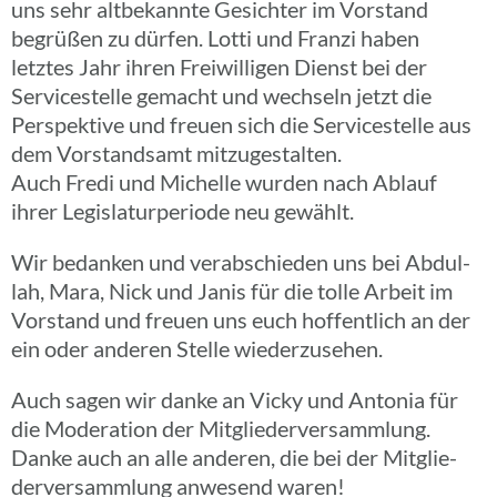
uns sehr altbe­kannte Gesich­ter im Vorstand
begrü­ßen zu dürfen. Lotti und Franzi haben
letztes Jahr ihren Frei­wil­li­gen Dienst bei der
Service­stelle gemacht und wech­seln jetzt die
Perspek­tive und freuen sich die Service­stelle aus
dem Vorstands­amt mitzugestalten.
Auch Fredi und Michelle wurden nach Ablauf
ihrer Legis­la­tur­pe­ri­ode neu gewählt.
Wir bedan­ken und verab­schie­den uns bei Abdul­
lah, Mara, Nick und Janis für die tolle Arbeit im
Vorstand und freuen uns euch hoffent­lich an der
ein oder anderen Stelle wiederzusehen.
Auch sagen wir danke an Vicky und Antonia für
die Mode­ra­tion der Mitgliederversammlung.
Danke auch an alle anderen, die bei der Mitglie­
der­ver­samm­lung anwe­send waren!