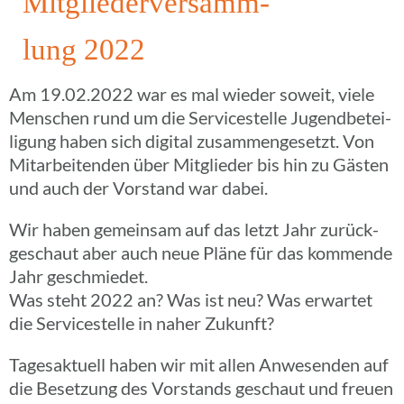
Mitglie­der­ver­samm­
lung 2022
Am 19.02.2022 war es mal wieder soweit, viele
Menschen rund um die Service­stelle Jugend­be­tei­
li­gung haben sich digital zusam­men­ge­setzt. Von
Mitar­bei­ten­den über Mitglie­der bis hin zu Gästen
und auch der Vorstand war dabei.
Wir haben gemein­sam auf das letzt Jahr zurück­
ge­schaut aber auch neue Pläne für das kommende
Jahr geschmiedet.
Was steht 2022 an? Was ist neu? Was erwar­tet
die Service­stelle in naher Zukunft?
Tages­ak­tu­ell haben wir mit allen Anwe­sen­den auf
die Beset­zung des Vorstands geschaut und freuen