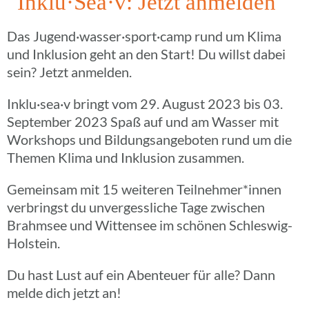
Inklu·Sea·v: Jetzt anmelden
Das Jugend·wasser·sport·camp rund um Klima
und Inklu­sion geht an den Start! Du willst dabei
sein? Jetzt anmelden.
Inklu·sea·v bringt vom 29. August 2023 bis 03.
Septem­ber 2023 Spaß auf und am Wasser mit
Work­shops und Bildungs­an­ge­bo­ten rund um die
Themen Klima und Inklu­sion zusammen.
Gemein­sam mit 15 weite­ren Teilnehmer*innen
verbringst du unver­gess­li­che Tage zwischen
Brahm­see und Witten­see im schönen Schleswig-
Holstein.
Du hast Lust auf ein Aben­teuer für alle? Dann
melde dich jetzt an!