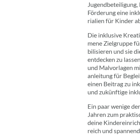
Jugend­be­tei­li­gung
Förde­rung eine inklu
ria­lien für Kinder a
Die inklu­sive Krea­t
mene Ziel­gruppe für 
bi­li­sie­ren und sie 
entde­cken zu lassen
und Malvor­la­gen mit
an­lei­tung für Begle
einen Beitrag zu ink
und zukünf­tige inkl
Ein paar wenige der 
Jahren zum prak­ti­
deine Kinder­ein­rich
reich und span­nend