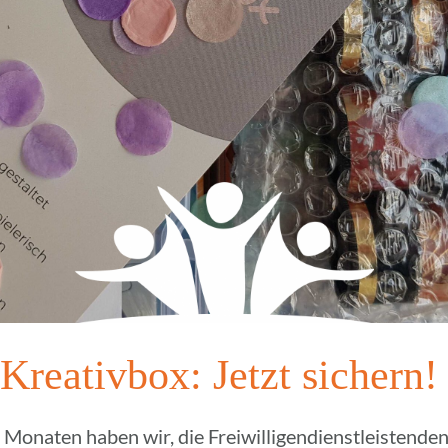
 Krea­tiv­box: Jetzt sichern!
Monaten haben wir, die Frei­wil­li­gen­dienst­leis­ten­den