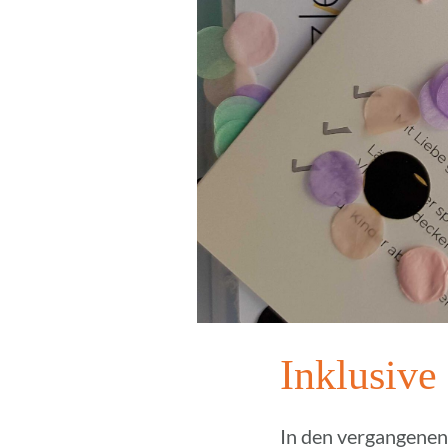
Inklu­sive
In den vergan­ge­nen 