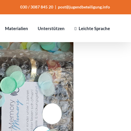
030 / 3087 845 20
|
post@jugendbeteiligung.info
Mate­ria­lien
Unter­stüt­zen
Leichte Sprache