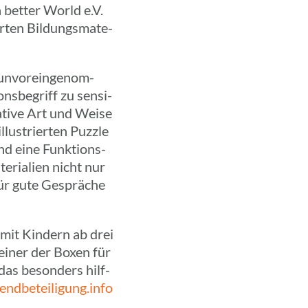
a better World e.V.
er­ten Bildungs­ma­te­
 unvor­ein­ge­nom­
ns­be­griff zu sensi­
ea­­tive Art und Weise
us­trier­ten Puzzle
nd eine Funk­ti­ons­
e­ria­lien nicht nur
für gute Gesprä­che
n mit Kindern ab drei
 einer der Boxen für
das beson­ders hilf­
endbeteiligung.info