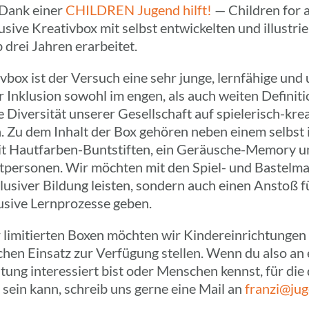
, Dank einer
CHILD­REN Jugend hilft!
— Child­ren for 
­sive Krea­tiv­box mit selbst entwi­ckel­ten und illus­tri
b drei Jahren erarbeitet.
iv­box ist der Versuch eine sehr junge, lern­fä­hige und
Inklu­sion sowohl im engen, als auch weiten Defi­ni­ti­o
die Diver­si­tät unserer Gesell­schaft auf spie­­le­risch-kr
. Zu dem Inhalt der Box gehören neben einem selbst ill
 Haut­­far­­ben-Bunt­­stif­­ten, ein Geräu­­sche-Memory u
it­per­so­nen. Wir möchten mit den Spiel- und Bastel­ma­t
lu­si­ver Bildung leisten, sondern auch einen Anstoß 
u­sive Lern­pro­zesse geben.
limi­tier­ten Boxen möchten wir Kinder­ein­rich­tun­ge
schen Einsatz zur Verfü­gung stellen. Wenn du also an
­tung inter­es­siert bist oder Menschen kennst, für die 
 sein kann, schreib uns gerne eine Mail an
franzi@jug