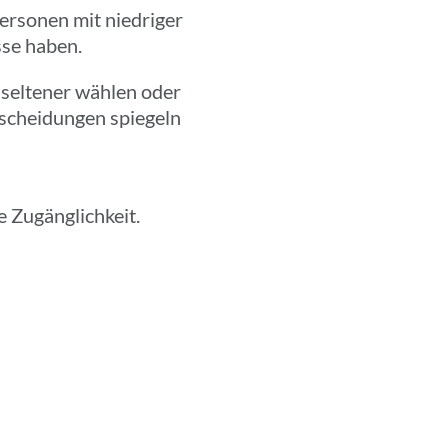
so­nen mit nied­ri­ger
sse haben.
 selte­ner wählen oder
schei­dun­gen spie­geln
le Zugänglichkeit.