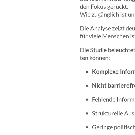
den Fokus gerückt:
Wie zugäng­lich ist u
Die Analyse zeigt deut­
für viele Menschen i
Die Studie beleuch­tet
ten können:
Komplexe Infor­m
Nicht barrie­re­
Fehlende Infor­ma
Struk­tu­relle A
Geringe poli­ti­