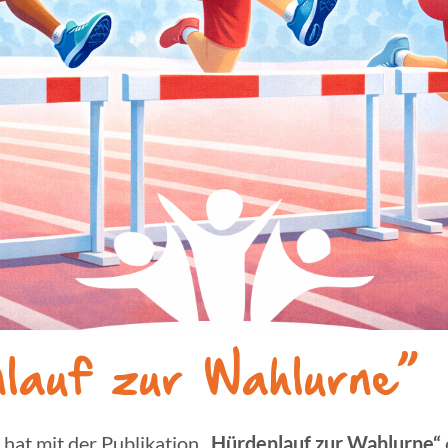
­lauf zur Wahlurne”
hat mit der Publi­ka­tion
„Hürden­lauf zur Wahl­urne“