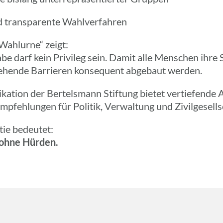
d trans­pa­rente Wahlverfahren
Wahl­urne“ zeigt:
­habe darf kein Privi­leg sein. Damit alle Menschen ih
hende Barrie­ren konse­quent abge­baut werden.
i­ka­tion der
Bertels­mann Stif­tung
bietet vertie­fende 
p­feh­lun­gen für Politik, Verwal­tung und Zivilgesells
ie bedeu­tet:
 ohne Hürden.