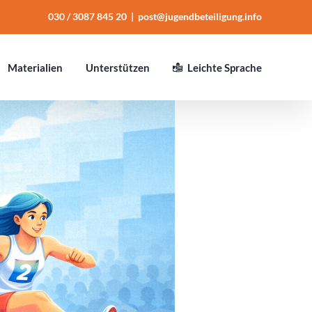
030 / 3087 845 20
|
post@jugendbeteiligung.info
Mate­ria­lien
Unter­stüt­zen
Leichte Sprache