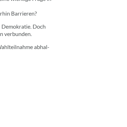
r­hin Barrieren?
er Demo­kra­tie. Doch
en verbunden.
Wahl­teil­nahme abhal­