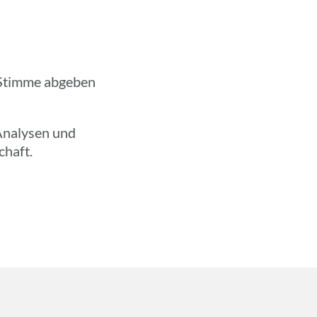
re Stimme abgeben
Analy­sen und
chaft.