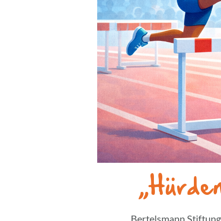
„Hürden
Bertels­mann Stif­tung