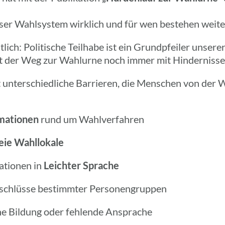
nser Wahl­sys­tem wirk­lich und für wen bestehen weite
lich: Poli­ti­sche Teil­habe ist ein Grund­pfei­ler unser
st der Weg zur Wahl­urne noch immer mit Hinder­nis­s
 unter­schied­li­che Barrie­ren, die Menschen von der 
a­tio­nen
rund um Wahlverfahren
freie Wahllokale
­tio­nen in
Leich­ter Sprache
usschlüsse bestimm­ter Personengruppen
sche Bildung oder fehlende Ansprache