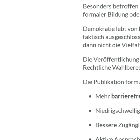
Beson­ders betrof­fen
forma­ler Bildung ode
Demo­kra­tie lebt von
faktisch ausge­schlos­s
dann nicht die Viel­fal
Die Veröf­fent­li­chung
Recht­li­che Wahl­be­re
Die Publi­ka­tion form
Mehr
barrie­re­
Nied­rig­schwel­li
Bessere Zugäng­l
Aktive Anspra­che