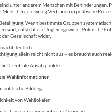
 sind unter anderem Menschen mit Behin­de­run­gen, Per
r Menschen, die wenig Vertrauen in poli­ti­sche Proze
 Betei­li­gung. Wenn bestimmte Gruppen syste­ma­tisch
en sind, entsteht ein Ungleich­ge­wicht. Poli­ti­sche Ent
t der Gesell­schaft wider.
 macht deut­lich:
ch­ti­gung allein reicht nicht aus – es braucht auch rea
u­liert zentrale Ansatzpunkte:
freie Wahlinformationen
ge poli­ti­sche Bildung
ich­keit von Wahllokalen
 bislang unter­re­prä­sen­tier­ter Gruppen