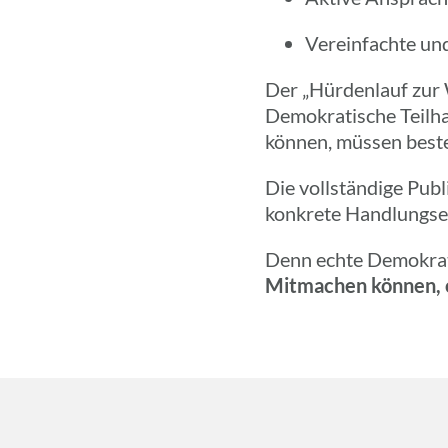
Verein­fachte un
Der „Hürden­lauf zur 
Demo­kra­ti­sche Teil
können, müssen beste
Die voll­stän­dige Publ
konkrete Hand­lungs­em
Denn echte Demo­kra­t
Mitma­chen können,