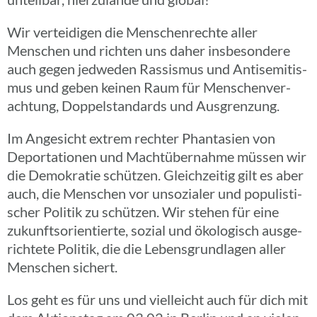
Wir vertei­di­gen die Menschen­rechte aller
Menschen und richten uns daher insbe­son­dere
auch gegen jedwe­den Rassis­mus und Anti­se­mi­tis­
mus und geben keinen Raum für Menschen­ver­
ach­tung, Doppel­stan­dards und Ausgrenzung.
Im Ange­sicht extrem rechter Phan­ta­sien von
Depor­ta­tio­nen und Macht­über­nahme müssen wir
die Demo­kra­tie schüt­zen. Gleich­zei­tig gilt es aber
auch, die Menschen vor unso­zia­ler und popu­lis­ti­
scher Politik zu schüt­zen. Wir stehen für eine
zukunfts­ori­en­tierte, sozial und ökolo­gisch ausge­
rich­tete Politik, die die Lebens­grund­la­gen aller
Menschen sichert.
Los geht es für uns und viel­leicht auch für dich mit