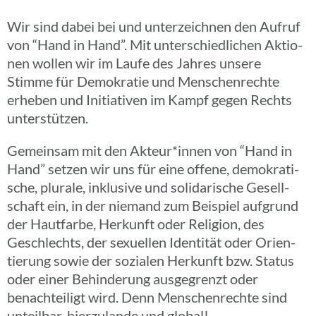
Wir sind dabei bei und unter­zeich­nen den Aufruf
von “Hand in Hand”. Mit unter­schied­li­chen Aktio­
nen wollen wir im Laufe des Jahres unsere
Stimme für Demo­kra­tie und Menschen­rechte
erheben und Initia­ti­ven im Kampf gegen Rechts
unterstützen.
Gemein­sam mit den Akteur*innen von “Hand in
Hand” setzen wir uns für eine offene, demo­kra­ti­
sche, plurale, inklu­sive und soli­da­ri­sche Gesell­
schaft ein, in der niemand zum Beispiel aufgrund
der Haut­farbe, Herkunft oder Reli­gion, des
Geschlechts, der sexu­el­len Iden­ti­tät oder Orien­
tie­rung sowie der sozia­len Herkunft bzw. Status
oder einer Behin­de­rung ausge­grenzt oder
benach­tei­ligt wird. Denn Menschen­rechte sind
unteil­bar, hier­zu­lande und global!