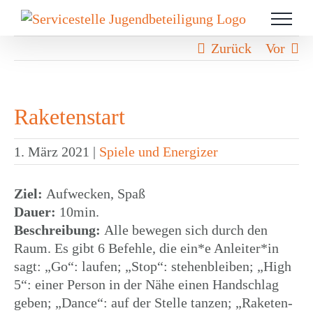
Zum
Inhalt
springen
Zurück
Vor
Rake­ten­start
1. März 2021
|
Spiele und Energizer
Ziel:
Aufwe­cken, Spaß
Dauer:
10min.
Beschrei­bung:
Alle bewegen sich durch den
Raum. Es gibt 6 Befehle, die ein*e Anleiter*in
sagt: „Go“: laufen; „Stop“: stehen­blei­ben; „High
5“: einer Person in der Nähe einen Hand­schlag
geben; „Dance“: auf der Stelle tanzen; „Rake­ten­