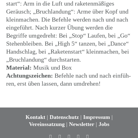
start“: Arm in die Luft und rake­ten­mä­ßi­ges
Geräusch; „Bruch­lan­dung“: Arme über Kopf und
klein­ma­chen. Die Befehle werden nach und nach
einge­führt. Nach kurzer Übung werden die
Begriffe umge­dreht: Bei „Stop“ Laufen, bei „Go“
Stehen­blei­ben. Bei „High 5“ tanzen, bei „Dance“
Hand­schlag, bei „Rake­ten­start“ klein­ma­chen, bei
„Bruch­lan­dung“ durchstarten.
Mate­rial:
Musik und Box
Achtungs­zei­chen:
Befehle nach und nach einfüh­
ren, erst üben lassen, dann umdrehen!
Kontakt
|
Datenschutz
|
Impressum
|
Vereinssatzung
|
Newsletter
|
Jobs
Facebook
Twitter
Instagram
YouTube
E-