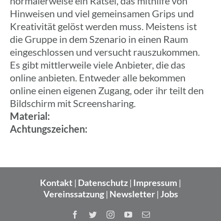
norma­ler­weise ein Rätsel, das mithilfe von
Hinwei­sen und viel gemein­sa­men Grips und
Krea­ti­vi­tät gelöst werden muss. Meis­tens ist
die Gruppe in dem Szena­rio in einen Raum
einge­schlos­sen und versucht raus­zu­kom­men.
Es gibt mitt­ler­weile viele Anbie­ter, die das
online anbie­ten. Entwe­der alle bekom­men
online einen eigenen Zugang, oder ihr teilt den
Bild­schirm mit Screensharing.
Mate­rial:
Achtungs­zei­chen:
Kontakt
|
Datenschutz
|
Impressum
|
Vereinssatzung
|
Newsletter
|
Jobs
Facebook
Twitter
Instagram
YouTube
E-