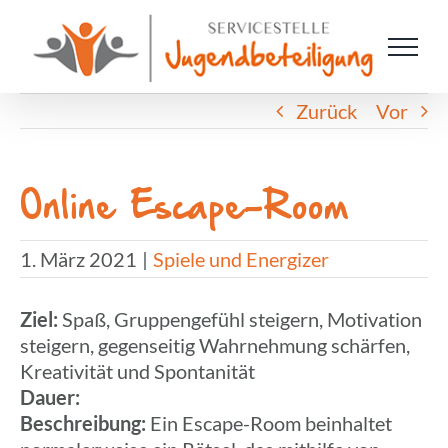
Zum
Inhalt
springen
Zurück
Vor
Online Escape-Room
1. März 2021
|
Spiele und Energizer
Ziel:
Spaß, Grup­pen­ge­fühl stei­gern, Moti­va­tion
stei­gern, gegen­sei­tig Wahr­neh­mung schär­fen,
Krea­ti­vi­tät und Spontanität
Dauer:
Beschrei­bung:
Ein Escape-Room beinhal­tet