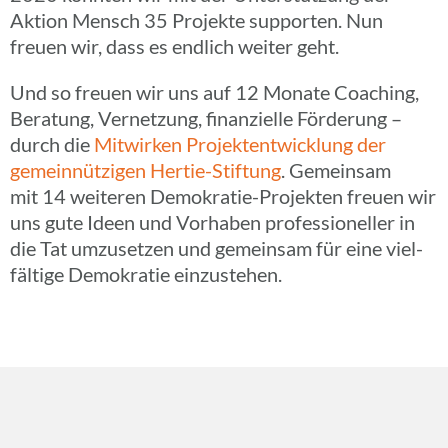
Aktion Mensch 35 Projekte supporten. Nun
freuen wir, dass es endlich weiter geht.
Und so freuen wir uns auf 12 Monate Coaching,
Bera­tung, Vernet­zung, finan­zi­elle Förde­rung –
durch die
Mitwir­ken Projekt­ent­wick­lung der
gemein­nüt­zi­gen Hertie-Stif­­tung
. Gemein­sam
mit 14 weite­ren Demo­­kra­­tie-Projek­­ten freuen wir
uns gute Ideen und Vorha­ben profes­sio­nel­ler in
die Tat umzu­set­zen und gemein­sam für eine viel­
fäl­tige Demo­kra­tie einzustehen.