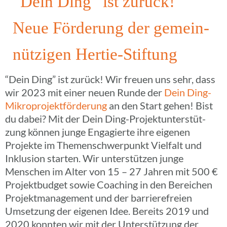
“Dein Ding” ist zurück!
Neue Förde­rung der gemein­
nüt­zi­gen Hertie-Stiftung
“Dein Ding” ist zurück! Wir freuen uns sehr, dass
wir 2023 mit einer neuen Runde der
Dein Ding-
Mikro­­pro­­jek­t­­för­­de­rung
an den Start gehen! Bist
du dabei?
Mit der Dein Ding-Projek­t­un­­ter­­stü­t­­
zung können junge Enga­gierte ihre eigenen
Projekte im Themen­schwer­punkt Viel­falt und
Inklu­sion starten. Wir unter­stüt­zen junge
Menschen im Alter von 15 – 27 Jahren mit 500 €
Projekt­bud­get sowie Coaching in den Berei­chen
Projekt­ma­nage­ment und der barrie­re­freien
Umset­zung der eigenen Idee. Bereits 2019 und
2020 konnten wir mit der Unter­stüt­zung der