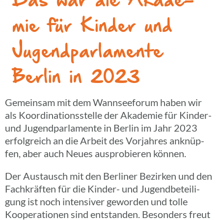
Das war die Akade­
mie für Kinder und
Jugend­par­la­mente
Berlin in 2023
Gemein­sam mit dem Wann­see­fo­rum haben wir
als Koor­di­na­ti­ons­stelle der Akade­mie für Kinder-
und Jugend­par­la­mente in Berlin im Jahr 2023
erfolg­reich an die Arbeit des Vorjah­res anknüp­
fen, aber auch Neues auspro­bie­ren können.
Der Austausch mit den Berli­ner Bezir­ken und den
Fach­kräf­ten für die Kinder- und Jugend­be­tei­li­
gung ist noch inten­si­ver gewor­den und tolle
Koope­ra­tio­nen sind entstan­den. Beson­ders freut