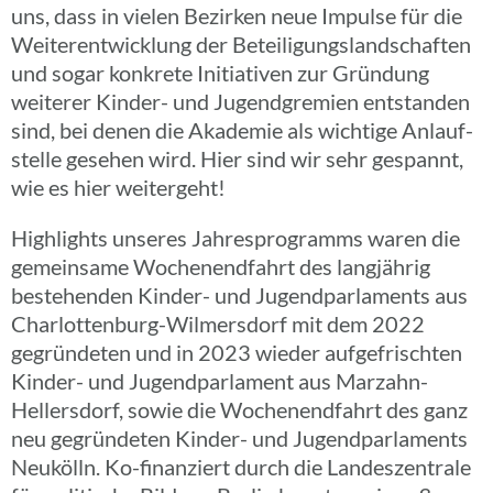
uns, dass in vielen Bezir­ken neue Impulse für die
Weiter­ent­wick­lung der Betei­li­gungs­land­schaf­ten
und sogar konkrete Initia­ti­ven zur Grün­dung
weite­rer Kinder- und Jugend­gre­mien entstan­den
sind, bei denen die Akade­mie als wich­tige Anlauf­
stelle gesehen wird. Hier sind wir sehr gespannt,
wie es hier weitergeht!
High­lights unseres Jahres­pro­gramms waren die
gemein­same Wochen­end­fahrt des lang­jäh­rig
bestehen­den Kinder- und Jugend­par­la­ments aus
Char­­lo­t­­ten­­burg-Wilmers­­dorf mit dem 2022
gegrün­de­ten und in 2023 wieder aufge­frisch­ten
Kinder- und Jugend­par­la­ment aus Marzahn-
Heller­s­­dorf, sowie die Wochen­end­fahrt des ganz
neu gegrün­de­ten Kinder- und Jugend­par­la­ments
Neukölln. Ko-finan­­ziert durch die Landes­zen­trale