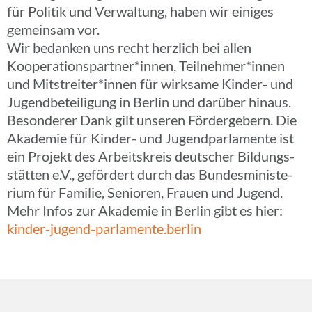
für Politik und Verwal­tung, haben wir einiges
gemein­sam vor.
Wir bedan­ken uns recht herz­lich bei allen
Kooperationspartner*innen, Teilnehmer*innen
und Mitstreiter*innen für wirk­same Kinder- und
Jugend­be­tei­li­gung in Berlin und darüber hinaus.
Beson­de­rer Dank gilt unseren Förder­ge­bern. Die
Akade­mie für Kinder- und Jugend­par­la­mente ist
ein Projekt des Arbeits­kreis deut­scher Bildungs­
stät­ten e.V., geför­dert durch das Bundes­mi­nis­te­
rium für Familie, Senio­ren, Frauen und Jugend.
Mehr Infos zur Akade­mie in Berlin gibt es hier:
kinder-jugend-parlamente.berlin