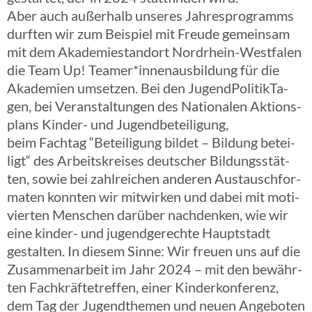
Aber auch außer­halb unseres Jahres­pro­gramms
durften wir zum Beispiel mit Freude gemein­sam
mit dem Akade­mie­stand­ort Nord­rhein-West­­fa­­len
die Team Up! Teamer*innenausbildung für die
Akade­mien umset­zen. Bei den Jugend­Po­li­tik­Ta­
gen, bei Veran­stal­tun­gen des Natio­na­len Akti­ons­
plans Kinder- und Jugend­be­tei­li­gung,
beim Fachtag “Betei­li­gung bildet – Bildung betei­
ligt“ des Arbeits­krei­ses deut­scher Bildungs­stät­
ten, sowie bei zahl­rei­chen anderen Austausch­for­
ma­ten konnten wir mitwir­ken und dabei mit moti­
vier­ten Menschen darüber nach­den­ken, wie wir
eine kinder- und jugend­ge­rechte Haupt­stadt
gestal­ten. In diesem Sinne: Wir freuen uns auf die
Zusam­men­ar­beit im Jahr 2024 – mit den bewähr­
ten Fach­kräf­te­tref­fen, einer Kinder­kon­fe­renz,
dem Tag der Jugend­the­men und neuen Ange­bo­ten