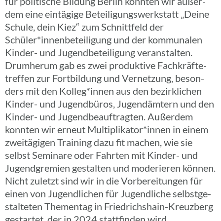
für poli­ti­sche Bildung Berlin konnten wir außer­
dem eine eintä­gige Betei­li­gungs­werk­statt „Deine
Schule, dein Kiez“ zum Schnitt­feld der
Schüler*innenbeteiligung und der kommu­na­len
Kinder- und Jugend­be­tei­li­gung veran­stal­ten.
Drum­herum gab es zwei produk­tive Fach­kräf­te­
tref­fen zur Fort­bil­dung und Vernet­zung, beson­
ders mit den Kolleg*innen aus den bezirk­li­chen
Kinder- und Jugend­bü­ros, Jugend­äm­tern und den
Kinder- und Jugend­be­auf­trag­ten. Außer­dem
konnten wir erneut Multiplikator*innen in einem
zwei­tä­gi­gen Trai­ning dazu fit machen, wie sie
selbst Semi­nare oder Fahrten mit Kinder- und
Jugend­gre­mien gestal­ten und mode­rie­ren können.
Nicht zuletzt sind wir in die Vorbe­rei­tun­gen für
einen von Jugend­li­chen für Jugend­li­che selbst­ge­
stal­te­ten Themen­tag in Frie­d­richs­hain-Kreu­z­­berg
gestar­tet, der in 2024 statt­fin­den wird.