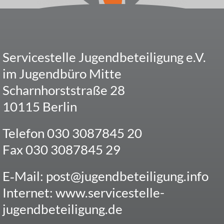
Service­stelle Jugend­be­tei­li­gung e.V.
im Jugend­büro Mitte
Scharn­horst­straße 28
10115 Berlin
Telefon 030 3087845 20
Fax 030 3087845 29
E‑Mail:
post@jugendbeteiligung.info
Inter­net:
www.servicestelle-
jugendbeteiligung.de