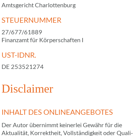
Amts­ge­richt Charlottenburg
STEU­ER­NUM­MER
27/677/61889
Finanz­amt für Körper­schaf­ten I
UST-IDNR.
DE 253521274
Disclai­mer
INHALT DES ONLINEANGEBOTES
Der Autor über­nimmt keiner­lei Gewähr für die
Aktua­li­tät, Korrekt­heit, Voll­stän­dig­keit oder Quali­