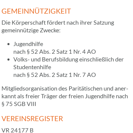
GEMEIN­NÜT­ZIG­KEIT
Die Körper­schaft fördert nach ihrer Satzung
gemein­nüt­zige Zwecke:
Jugend­hilfe
nach § 52 Abs. 2 Satz 1 Nr. 4 AO
Volks- und Berufs­bil­dung einschließ­lich der
Studentenhilfe
nach § 52 Abs. 2 Satz 1 Nr. 7 AO
Mitglieds­or­ga­ni­sa­tion des Pari­tä­ti­schen und aner­
kannt als freier Träger der freien Jugend­hilfe nach
§ 75 SGB VIII
VEREINS­RE­GIS­TER
VR 24177 B