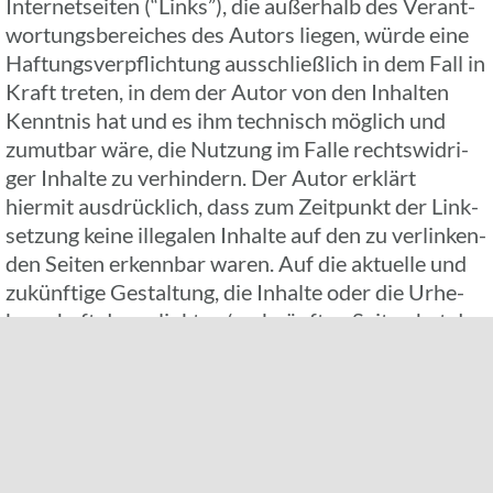
Inter­net­sei­ten (“Links”), die außer­halb des Verant­
wor­tungs­be­rei­ches des Autors liegen, würde eine
Haftungs­ver­pflich­tung ausschließ­lich in dem Fall in
Kraft treten, in dem der Autor von den Inhal­ten
Kennt­nis hat und es ihm tech­nisch möglich und
zumut­bar wäre, die Nutzung im Falle rechts­wid­ri­
ger Inhalte zu verhin­dern. Der Autor erklärt
hiermit ausdrück­lich, dass zum Zeit­punkt der Link­
set­zung keine ille­ga­len Inhalte auf den zu verlin­ken­
den Seiten erkenn­bar waren. Auf die aktu­elle und
zukünf­tige Gestal­tung, die Inhalte oder die Urhe­
ber­schaft der gelinkten/verknüpften Seiten hat der
Autor keiner­lei Einfluss. Deshalb distan­ziert er sich
hiermit ausdrück­lich von allen Inhal­ten aller gelink­
ten /verknüpften Seiten, die nach der Link­set­zung
verän­dert wurden. Diese Fest­stel­lung gilt für alle
inner­halb des eigenen Inter­net­an­ge­bo­tes gesetz­ten
Links und Verweise sowie für Fremd­ein­träge in