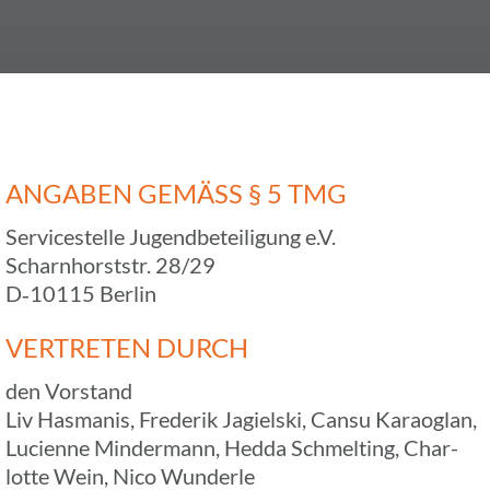
ANGABEN GEMÄSS § 5 TMG
Service­stelle Jugend­be­tei­li­gung e.V.
Scharn­horst­str. 28/29
D‑10115 Berlin
VERTRE­TEN DURCH
den Vorstand
Liv Hasma­nis, Frede­rik Jagiel­ski, Cansu Karao­glan,
Luci­enne Minder­mann, Hedda Schmel­ting, Char­
lotte Wein, Nico Wunderle