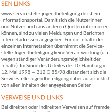
SEN LINKS
www.servicestelle-jugendbeteiligung.de ist ein
Infor­ma­ti­ons­por­tal. Damit sich die Nutze­rin­nen
und Nutzer auch aus anderen Quellen infor­mie­ren
können, sind zu vielen Meldun­gen und Berich­ten
Inter­net­adres­sen ange­ge­ben. Für die Inhalte der
einzel­nen Inter­net­sei­ten über­nimmt die Service­
stelle Jugend­be­tei­li­gung keine Verant­wor­tung (u.a.
wegen stän­di­ger Verän­de­rungs­mög­lich­keit der
Inhalte). Im Sinne des Urtei­les des LG Hamburg v.
12. Mai 1998 — 312 O 85/98 distan­ziert sich die
Service­stelle Jugend­be­tei­li­gung daher ausdrück­lich
von allen Inhal­ten der ange­ge­be­nen Seiten.
VERWEISE UND LINKS
Bei direk­ten oder indi­rek­ten Verwei­sen auf fremde