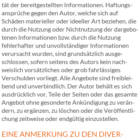
tät der bereit­ge­stell­ten Infor­ma­tio­nen. Haftungs­
an­sprü­che gegen den Autor, welche sich auf
Schäden mate­ri­el­ler oder ideel­ler Art bezie­hen, die
durch die Nutzung oder Nicht­nut­zung der darge­bo­
te­nen Infor­ma­tio­nen bzw. durch die Nutzung
fehler­haf­ter und unvoll­stän­di­ger Infor­ma­tio­nen
verur­sacht wurden, sind grund­sätz­lich ausge­
schlos­sen, sofern seitens des Autors kein nach­
weis­lich vorsätz­li­ches oder grob fahr­läs­si­ges
Verschul­den vorliegt. Alle Ange­bote sind frei­blei­
bend und unver­bind­lich. Der Autor behält es sich
ausdrück­lich vor, Teile der Seiten oder das gesamte
Angebot ohne geson­derte Ankün­di­gung zu verän­
dern, zu ergän­zen, zu löschen oder die Veröf­fent­li­
chung zeit­weise oder endgül­tig einzustellen.
EINE ANMER­KUNG ZU DEN DIVER­